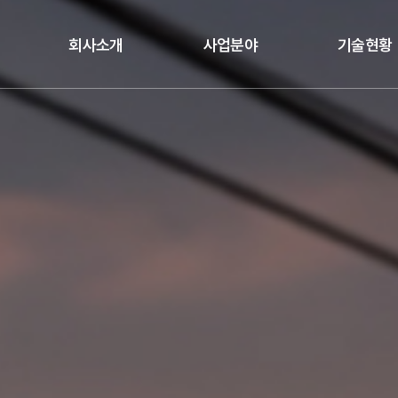
회사소개
사업분야
기술현황
인사말
열차제어시스템
연구개발
회사연혁
출입문시스템
품질관리
수주실적